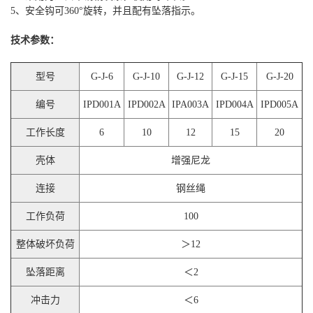
5、安全钩可360°旋转，并且配有坠落指示。
技术参数：
型号
G-J-6
G-J-10
G-J-12
G-J-15
G-J-20
编号
IPD001A
IPD002A
IPA003A
IPD004A
IPD005A
工作长度
6
10
12
15
20
壳体
增强尼龙
连接
钢丝绳
工作负荷
100
整体破坏负荷
＞12
坠落距离
＜2
冲击力
＜6