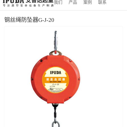
我们
产品
案例
联系
钢丝绳防坠器G-J-20