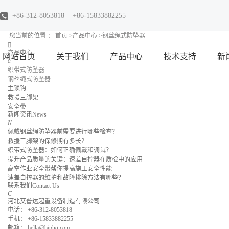
+86-312-8053818 +86-15833882255
您当前的位置 ：
首页
>产品中心
>钢丝绳式防坠器
产品中心
网站首页
关于我们
产品中心
技术支持
新
a
织带式防坠器
钢丝绳式防坠器
公司简介
织带式防坠器
公
主锁钩
救援三脚架
资质荣誉
钢丝绳式防坠器
行
安全带
新闻资讯
News
N
主锁钩
产
佩戴钢丝绳防坠器前需要进行哪些检查？
救援三脚架的保修期有多长？
救援三脚架
技
织带式防坠器：如何正确佩戴和调试？
提升产品质量的关键：速差自控器在质检中的应用
安全带
高空作业安全带帮你提高施工安全性能
速差自控器的维护和故障排除方法有哪些？
联系我们
Contact Us
C
河北艾普达起重设备制造有限公司
电话： +86-312-8053818
手机： +86-15833882255
邮箱： bella@bjphq.com