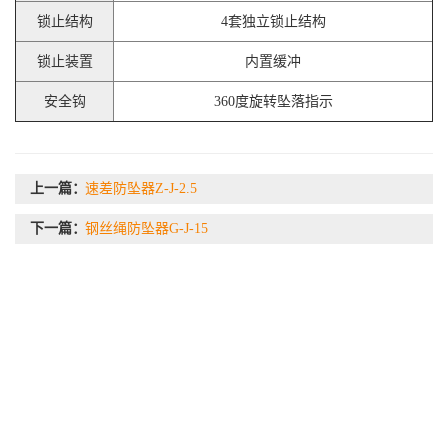
锁止结构
4套独立锁止结构
锁止装置
内置缓冲
安全钩
360度旋转坠落指示
上一篇：
速差防坠器Z-J-2.5
下一篇：
钢丝绳防坠器G-J-15